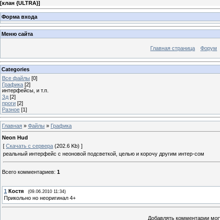
[
клан {ULTRA}
]
Форма входа
Меню сайта
Главная страница
Форум
Categories
Все файлы
[0]
Графика
[2]
интерфейсы, и т.п.
Зд
[2]
проги
[2]
Разное
[1]
Главная
»
Файлы
»
Графика
Neon Hud
[
Скачать с сервера
(202.6 Kb) ]
реальный интерфейс с неоновой подсветкой, целью и корочу другим интер-сом
Всего комментариев
:
1
1
Костя
(09.06.2010 11:34)
Прикольно но неоригинал 4+
Добавлять комментарии могу