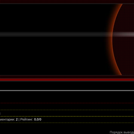
n
ментарии
:
2
|
Рейтинг
:
0.0
/
0
Порядок вывод