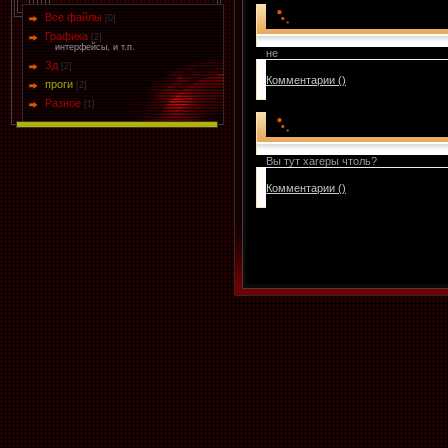
Все файлы
[0]
Графика
[2]
интерфейсы, и т.п.
не
Зд
[2]
Комментарии ()
проги
[2]
Разное
[1]
Вы тут хаrеры чтоль?
Комментарии ()