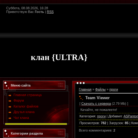
Суббота, 08.08.2026, 16:28
Приветствую Вас
Гость
|
RSS
клан {ULTRA}
Меню сайта
Главная
»
Файлы
»
проги
Главная страница
Team Viewer
Форум
[
Скачать с сервера
(2.79 Mb) ]
Каталог файлов
Качайте, не пожалеете!
Друзья клана
Категория
:
проги
|
Добавил
:
ASPanto
Чат клана
Просмотров
:
782
|
Загрузок
:
85
|
Ком
Всего комментариев
:
2
Категории раздела